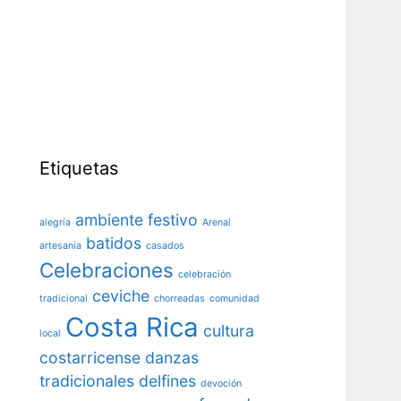
Etiquetas
ambiente festivo
alegría
Arenal
batidos
artesanía
casados
Celebraciones
celebración
ceviche
tradicional
chorreadas
comunidad
Costa Rica
cultura
local
costarricense
danzas
tradicionales
delfines
devoción