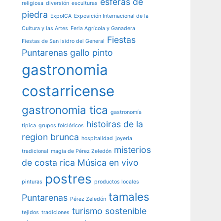
esferas de
religiosa
diversión
esculturas
piedra
ExpoICA
Exposición Internacional de la
Cultura y las Artes
Feria Agrícola y Ganadera
Fiestas
Fiestas de San Isidro del General
Puntarenas
gallo pinto
gastronomia
costarricense
gastronomia tica
gastronomía
histoiras de la
típica
grupos folclóricos
region brunca
hospitalidad
joyería
misterios
tradicional
magia de Pérez Zeledón
de costa rica
Música en vivo
postres
pinturas
productos locales
tamales
Puntarenas
Pérez Zeledón
turismo sostenible
tejidos
tradiciones