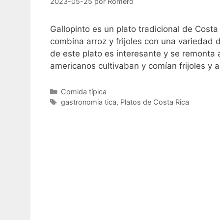
2023-05-25
por
Romero
Gallopinto es un plato tradicional de Costa
combina arroz y frijoles con una variedad d
de este plato es interesante y se remonta 
americanos cultivaban y comían frijoles y 
Categorías
Comida típica
Etiquetas
gastronomia tica
,
Platos de Costa Rica