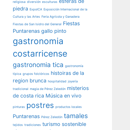
esferas de
religiosa
diversión
esculturas
piedra
ExpoICA
Exposición Internacional de la
Cultura y las Artes
Feria Agrícola y Ganadera
Fiestas
Fiestas de San Isidro del General
Puntarenas
gallo pinto
gastronomia
costarricense
gastronomia tica
gastronomía
histoiras de la
típica
grupos folclóricos
region brunca
hospitalidad
joyería
misterios
tradicional
magia de Pérez Zeledón
de costa rica
Música en vivo
postres
pinturas
productos locales
tamales
Puntarenas
Pérez Zeledón
turismo sostenible
tejidos
tradiciones