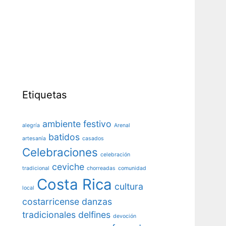
Etiquetas
ambiente festivo
alegría
Arenal
batidos
artesanía
casados
Celebraciones
celebración
ceviche
tradicional
chorreadas
comunidad
Costa Rica
cultura
local
costarricense
danzas
tradicionales
delfines
devoción