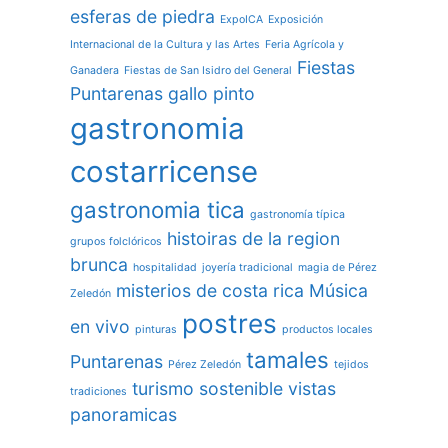
esferas de piedra
ExpoICA
Exposición
Internacional de la Cultura y las Artes
Feria Agrícola y
Fiestas
Ganadera
Fiestas de San Isidro del General
Puntarenas
gallo pinto
gastronomia
costarricense
gastronomia tica
gastronomía típica
histoiras de la region
grupos folclóricos
brunca
hospitalidad
joyería tradicional
magia de Pérez
misterios de costa rica
Música
Zeledón
postres
en vivo
pinturas
productos locales
tamales
Puntarenas
Pérez Zeledón
tejidos
turismo sostenible
vistas
tradiciones
panoramicas