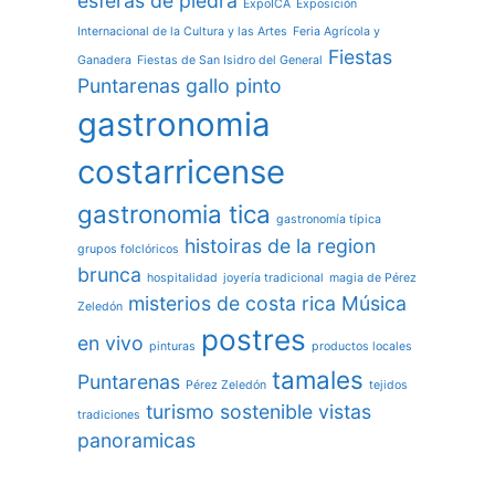
esferas de piedra
ExpoICA
Exposición
Internacional de la Cultura y las Artes
Feria Agrícola y
Fiestas
Ganadera
Fiestas de San Isidro del General
Puntarenas
gallo pinto
gastronomia
costarricense
gastronomia tica
gastronomía típica
histoiras de la region
grupos folclóricos
brunca
hospitalidad
joyería tradicional
magia de Pérez
misterios de costa rica
Música
Zeledón
postres
en vivo
pinturas
productos locales
tamales
Puntarenas
Pérez Zeledón
tejidos
turismo sostenible
vistas
tradiciones
panoramicas