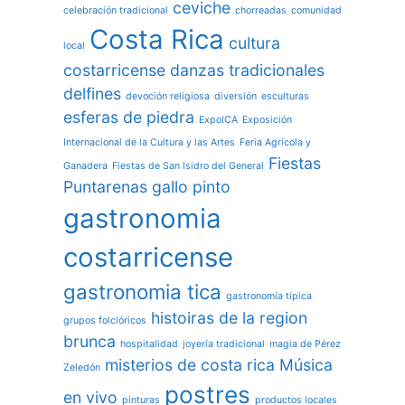
ceviche
celebración tradicional
chorreadas
comunidad
Costa Rica
cultura
local
costarricense
danzas tradicionales
delfines
devoción religiosa
diversión
esculturas
esferas de piedra
ExpoICA
Exposición
Internacional de la Cultura y las Artes
Feria Agrícola y
Fiestas
Ganadera
Fiestas de San Isidro del General
Puntarenas
gallo pinto
gastronomia
costarricense
gastronomia tica
gastronomía típica
histoiras de la region
grupos folclóricos
brunca
hospitalidad
joyería tradicional
magia de Pérez
misterios de costa rica
Música
Zeledón
postres
en vivo
pinturas
productos locales