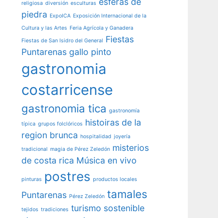
esferas de
religiosa
diversión
esculturas
piedra
ExpoICA
Exposición Internacional de la
Cultura y las Artes
Feria Agrícola y Ganadera
Fiestas
Fiestas de San Isidro del General
Puntarenas
gallo pinto
gastronomia
costarricense
gastronomia tica
gastronomía
histoiras de la
típica
grupos folclóricos
region brunca
hospitalidad
joyería
misterios
tradicional
magia de Pérez Zeledón
de costa rica
Música en vivo
postres
pinturas
productos locales
tamales
Puntarenas
Pérez Zeledón
turismo sostenible
tejidos
tradiciones