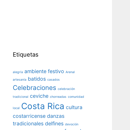
Etiquetas
ambiente festivo
alegría
Arenal
batidos
artesanía
casados
Celebraciones
celebración
ceviche
tradicional
chorreadas
comunidad
Costa Rica
cultura
local
costarricense
danzas
tradicionales
delfines
devoción