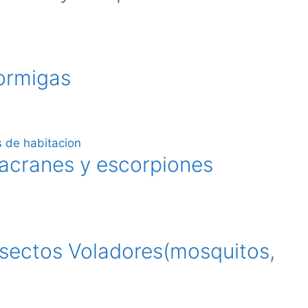
ormigas
lacranes y escorpiones
nsectos Voladores(mosquitos,